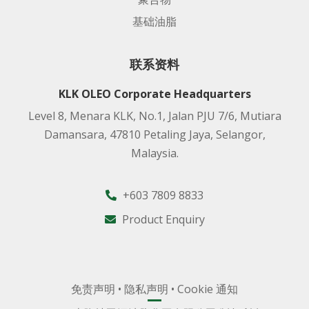
基础油脂
联系资料
KLK OLEO Corporate Headquarters
Level 8, Menara KLK, No.1, Jalan PJU 7/6, Mutiara
Damansara, 47810 Petaling Jaya, Selangor,
Malaysia.
+603 7809 8833
Product Enquiry
免责声明
•
隐私声明
•
Cookie 通知