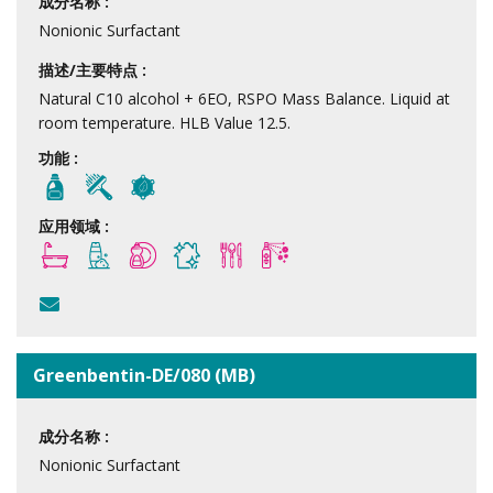
成分名称 :
Nonionic Surfactant
描述/主要特点 :
Natural C10 alcohol + 6EO, RSPO Mass Balance. Liquid at
room temperature. HLB Value 12.5.
功能 :
应用领域 :
Greenbentin-DE/080 (MB)
成分名称 :
Nonionic Surfactant