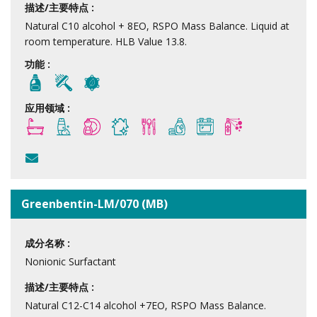
描述/主要特点 :
Natural C10 alcohol + 8EO, RSPO Mass Balance. Liquid at
room temperature. HLB Value 13.8.
功能 :
应用领域 :
Greenbentin-LM/070 (MB)
成分名称 :
Nonionic Surfactant
描述/主要特点 :
Natural C12-C14 alcohol +7EO, RSPO Mass Balance.