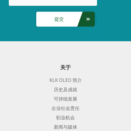
清洁片
脱脂剂
提交
餐具洗涤剂
硬表面清洗剂
厨房清洗剂
洗衣液
洗衣粉
关于
烤箱清洗剂
KLK OLEO 简介
卫生清洁剂
历史及成就
厕所清洗剂
可持续发展
企业社会责任
职业机会
新闻与媒体