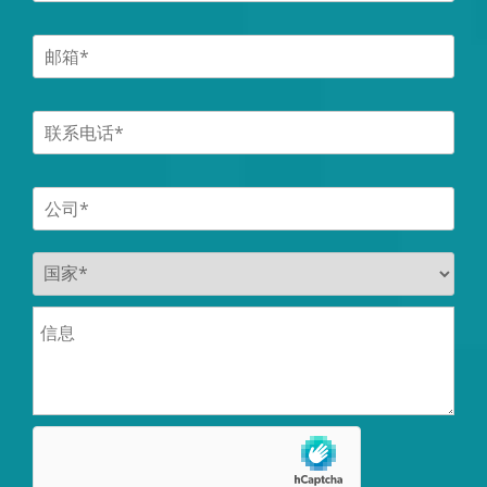
主表面活性剂
漂洗助剂
皮肤护理
增溶剂
溶剂
增稠剂
粘度调节剂
W/O助乳化剂
W/O乳化剂
应用领域
浴室清洁剂
汽车清洗剂