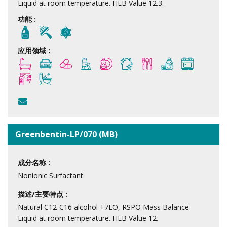
Liquid at room temperature. HLB Value 12.3.
功能 :
应用领域 :
Greenbentin-LP/070 (MB)
成分名称 :
Nonionic Surfactant
描述/主要特点 :
Natural C12-C16 alcohol +7EO, RSPO Mass Balance.
Liquid at room temperature. HLB Value 12.