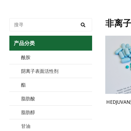
非离
产品分类
酰胺
阴离子表面活性剂
酯
脂肪酸
HEDJUV
脂肪醇
甘油