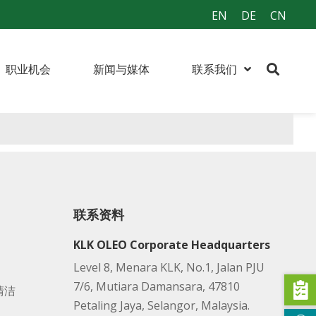
EN
DE
CN
职业机会
新闻与媒体
联系我们
联系资料
KLK OLEO Corporate Headquarters
Level 8, Menara KLK, No.1, Jalan PJU
7/6, Mutiara Damansara, 47810
清洁
Petaling Jaya, Selangor, Malaysia.