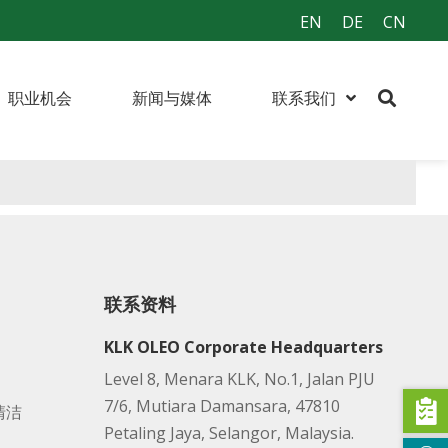
EN
DE
CN
职业机会
新闻与媒体
联系我们
联系资料
KLK OLEO Corporate Headquarters
Level 8, Menara KLK, No.1, Jalan PJU
7/6, Mutiara Damansara, 47810
清洁
Petaling Jaya, Selangor, Malaysia.