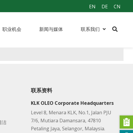
EN
DE
CN
职业机会
新闻与媒体
联系我们
联系资料
KLK OLEO Corporate Headquarters
Level 8, Menara KLK, No.1, Jalan PJU
7/6, Mutiara Damansara, 47810
清洁
Petaling Jaya, Selangor, Malaysia.