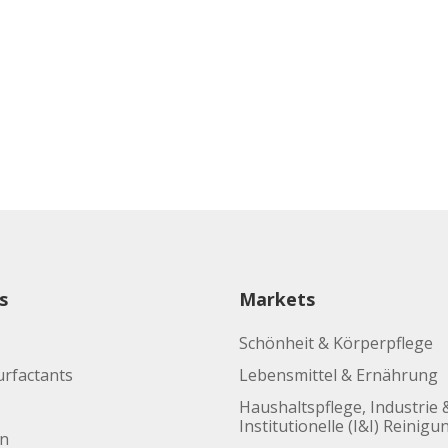
s
Markets
Schönheit & Körperpflege
urfactants
Lebensmittel & Ernährung
Haushaltspflege, Industrie 
Institutionelle (I&I) Reinigu
en