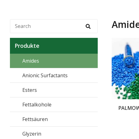
Amid
Produkte
Amides
Anionic Surfactants
Esters
Fettalkohole
PALMOWA
Fettsäuren
Glyzerin