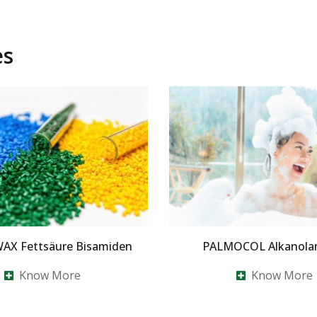
es
X Fettsäure Bisamiden
PALMOCOL Alkanola
Know More
Know More