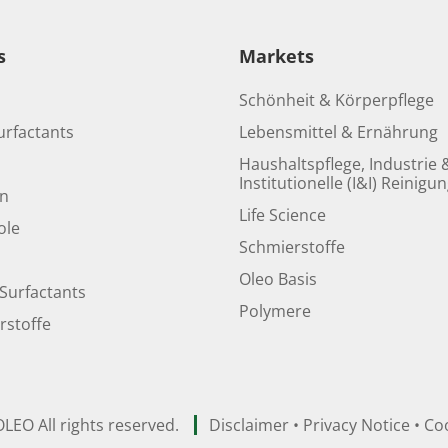
s
Markets
Schönheit & Körperpflege
urfactants
Lebensmittel & Ernährung
Haushaltspflege, Industrie 
Institutionelle (I&I) Reinigu
en
Life Science
ole
Schmierstoffe
Oleo Basis
Surfactants
Polymere
rstoffe
LEO All rights reserved.
Disclaimer
•
Privacy Notice
•
Coo