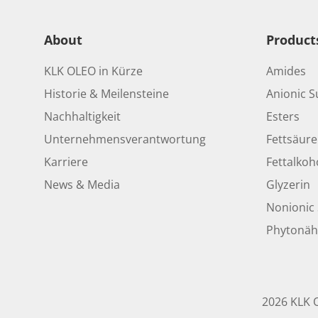
About
Product
KLK OLEO in Kürze
Amides
Historie & Meilensteine
Anionic S
Nachhaltigkeit
Esters
Unternehmensverantwortung
Fettsäur
Karriere
Fettalkoh
News & Media
Glyzerin
Nonionic 
Phytonäh
2026 KLK O