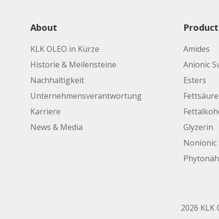
About
Product
KLK OLEO in Kürze
Amides
Historie & Meilensteine
Anionic S
Nachhaltigkeit
Esters
Unternehmensverantwortung
Fettsäur
Karriere
Fettalkoh
News & Media
Glyzerin
Nonionic 
Phytonäh
2026 KLK O