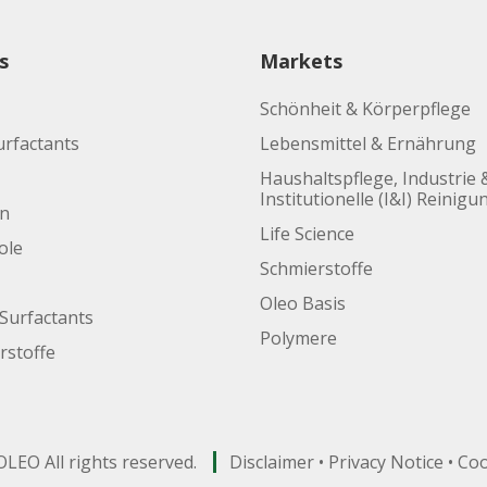
s
Markets
Schönheit & Körperpflege
urfactants
Lebensmittel & Ernährung
Haushaltspflege, Industrie 
Institutionelle (I&I) Reinigu
en
Life Science
ole
Schmierstoffe
Oleo Basis
Surfactants
Polymere
rstoffe
LEO All rights reserved.
Disclaimer
•
Privacy Notice
•
Coo