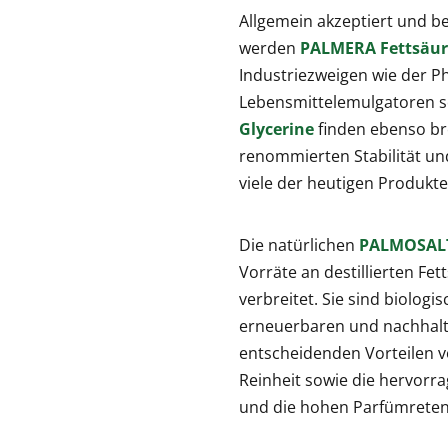
Allgemein akzeptiert und be
werden
PALMERA Fettsäu
Industriezweigen wie der P
Lebensmittelemulgatoren s
Glycerine
finden ebenso bre
renommierten Stabilität und
viele der heutigen Produkte
Die natürlichen
PALMOSALT
Vorräte an destillierten Fe
verbreitet. Sie sind biolog
erneuerbaren und nachhalti
entscheidenden Vorteilen 
Reinheit sowie die hervor
und die hohen Parfümreten