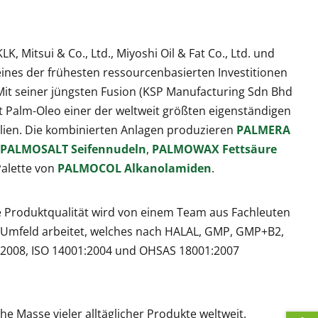
K, Mitsui & Co., Ltd., Miyoshi Oil & Fat Co., Ltd. und
eines der frühesten ressourcenbasierten Investitionen
 Mit seiner jüngsten Fusion (KSP Manufacturing Sdn Bhd
 Palm-Oleo einer der weltweit größten eigenständigen
lien. Die kombinierten Anlagen produzieren
PALMERA
PALMOSALT Seifennudeln
,
PALMOWAX Fettsäure
Palette von
PALMOCOL Alkanolamiden
.
 Produktqualität wird von einem Team aus Fachleuten
em Umfeld arbeitet, welches nach HALAL, GMP, GMP+B2,
:2008, ISO 14001:2004 und OHSAS 18001:2007
che Masse vieler alltäglicher Produkte weltweit.