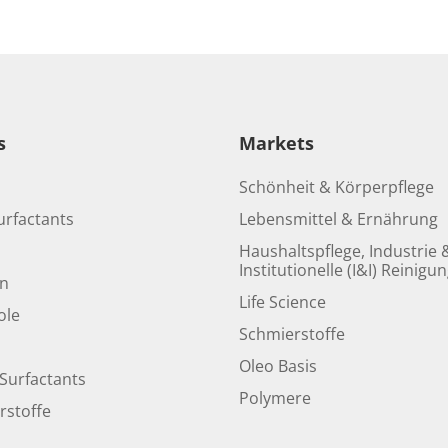
s
Markets
Schönheit & Körperpflege
urfactants
Lebensmittel & Ernährung
Haushaltspflege, Industrie 
Institutionelle (I&I) Reinigu
en
Life Science
ole
Schmierstoffe
Oleo Basis
Surfactants
Polymere
rstoffe