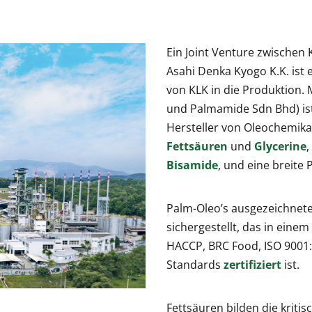
Ein Joint Venture zwischen KL
Asahi Denka Kyogo K.K. ist 
von KLK in die Produktion.
und Palmamide Sdn Bhd) ist
Hersteller von Oleochemika
Fettsäuren
und
Glycerine
,
Bisamide
, und eine breite 
Palm-Oleo’s ausgezeichnete
sichergestellt, das in ein
HACCP, BRC Food, ISO 9001
Standards
zertifiziert
ist.
Fettsäuren bilden die kritis