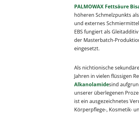
PALMOWAX Fettsäure Bis
höheren Schmelzpunkts als
und externes Schmiermittel
EBS fungiert als Gleitadditi
der Masterbatch-Produktion
eingesetzt.
Als nichtionische sekundä
Jahren in vielen flüssigen 
Alkanolamide
sind aufgrun
unserer überlegenen Prozes
ist ein ausgezeichnetes Ve
Körperpflege-, Kosmetik- u