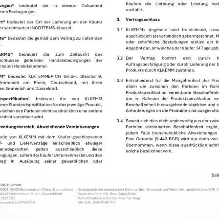
Käufers 
die 
Lieferung 
oder 
Leistung 
vor
ungen“ 
bedeutet 
die 
in 
diesem 
Dokument 
Oleo Basics
ausführt.  
rten Bedingungen.  
Surfactants
3. 
Vertragsschluss 
rt“ 
bedeutet  der  Ort  der  Lieferung  an  den  Käufer  
Polymers
r vereinbarten INCOTERMS-Klausel.  
3.1 
KLKEMMs 
Angebote 
sind 
freibleibend, 
sowe
ients
ausdrücklich als verbindlich gekennzeichnet. 
te“ 
bedeutet  die  gemäß  dem  Vertrag  zu  liefernden  
oder 
schriftliche 
Bestellungen 
stellen 
ein 
b
. 
Angebot dar, an welches der Käufer 14 Tage gebu
ERMS“ 
bedeutet 
die 
zum 
Zeitpunkt 
des 
3.2 
Der 
Vertrag 
kommt 
erst 
durch 
schlusses 
geltenden 
Handelsbedingungen 
der 
Auftragsbestätigung oder durch Lieferung der b
ionalen Handelskammer.  
Produkte durch KLKEMM zustande.  
M“ 
bedeutet 
KLK 
EMMERICH 
GmbH, 
Steintor 
9, 
3.3 
Entscheidend 
für 
die 
Mangelfreiheit 
der 
Pro
eserved.
Disclaimer
•
Personal Data Notice Statement
•
Pr
Emmerich 
am 
Rhein, 
Deutschland, 
mit 
ihren 
allein 
die 
zwischen 
den 
Parteien 
im 
Rah
en Emmerich und Düsseldorf. 
Produktspezifikation 
vereinbarte 
Beschaffenhe
die 
im 
Rahmen 
der 
Produktspezifikation 
ve
spezifikation
“ 
bedeutet 
die 
von 
KLKEMM 
Beschaffenheit hinausgehende objektive und su
ene Standardspezifikation für das jeweilige Produkt, 
Anforderungen an die Produkte sind ausgeschl
wischen den Parteien nicht ausdrücklich eine andere 
enheit vereinbart wird. 
3.4 
Soweit sich dies nicht anderweitig aus der zwi
Parteien 
vereinbarten 
Beschaffenheit 
ergibt,
endungsbereich, Abweichende Vereinbarungen 
jedem  Falle  branchenübliche  Abweichungen  z
 alle  von  KLKEMM  mit  dem  Käufer  geschlossenen  
Eine  Garantie  (§  443  BGB)  wird  nur  dann  vo
- 
und 
Lieferverträge 
einschließlich 
etwaiger 
übernommen,  wenn  diese  ausdrücklich  schrift
enabsprachen 
gelten 
ausschließlich 
diese 
solche bezeichnet wird. 
ngungen, sofern der Käufer Unternehmer ist und den 
rag 
in 
Ausübung 
seiner 
gewerblichen 
oder 
Sei
ERICH GmbH 
00963, 46429 Emmerich am Rhein, Deutschland
Gesellschaft mit beschränkter Haftung, Sitz: Emmerich am Rhein, Amtsgericht Kleve, HRB 11
, 46446 Emmerich am Rhein, Deutschland 
Geschäftsführer: Dr. Bors Cajus Abele 
2822 72 0           
Aufsichtsratsvorsitzender: Kow Tiat Yong 
eo.com/KLKEMMERICH 
USt-IdNr. DE815196119 