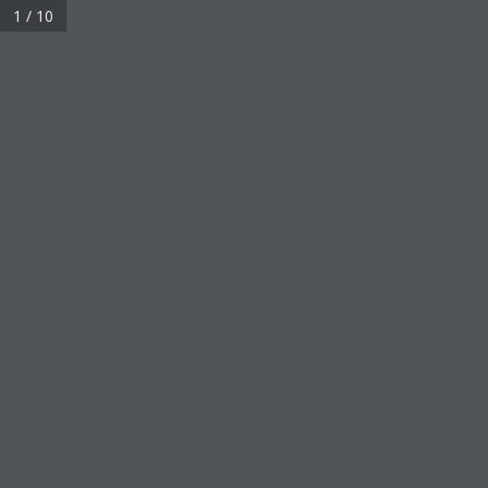
1 / 10
About
KLK OLEO in Brief
History & Milestones
Sustainability
Corporate Responsibility
Careers
News & Media